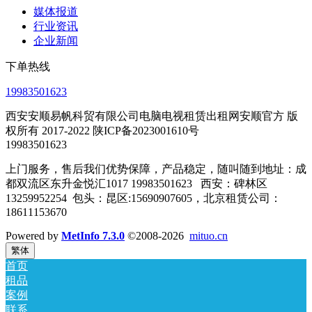
媒体报道
行业资讯
企业新闻
下单热线
19983501623
西安安顺易帆科贸有限公司电脑电视租赁出租网安顺官方 版
权所有 2017-2022 陕ICP备2023001610号
19983501623
上门服务，售后我们优势保障，产品稳定，随叫随到地址：成
都双流区东升金悦汇1017 19983501623 西安：碑林区
13259952254 包头：昆区:15690907605，北京租赁公司：
18611153670
Powered by
MetInfo 7.3.0
©2008-2026
mituo.cn
繁体
首页
租品
案例
联系