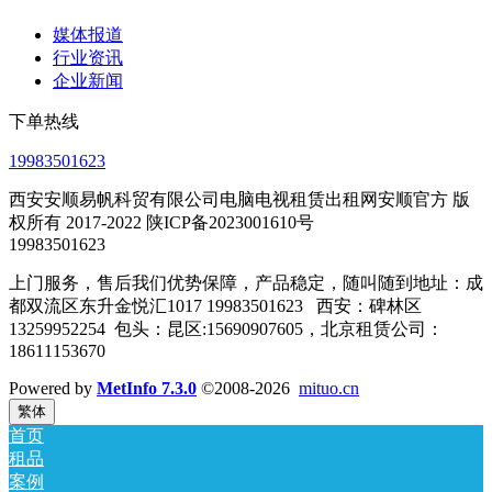
媒体报道
行业资讯
企业新闻
下单热线
19983501623
西安安顺易帆科贸有限公司电脑电视租赁出租网安顺官方 版
权所有 2017-2022 陕ICP备2023001610号
19983501623
上门服务，售后我们优势保障，产品稳定，随叫随到地址：成
都双流区东升金悦汇1017 19983501623 西安：碑林区
13259952254 包头：昆区:15690907605，北京租赁公司：
18611153670
Powered by
MetInfo 7.3.0
©2008-2026
mituo.cn
繁体
首页
租品
案例