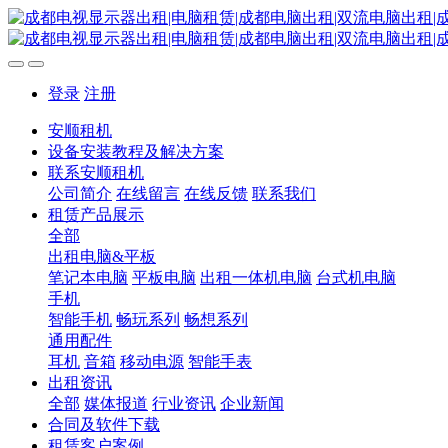
登录
注册
安顺租机
设备安装教程及解决方案
联系安顺租机
公司简介
在线留言
在线反馈
联系我们
租赁产品展示
全部
出租电脑&平板
笔记本电脑
平板电脑
出租一体机电脑
台式机电脑
手机
智能手机
畅玩系列
畅想系列
通用配件
耳机
音箱
移动电源
智能手表
出租资讯
全部
媒体报道
行业资讯
企业新闻
合同及软件下载
租赁客户案例