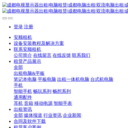
登录
注册
安顺租机
设备安装教程及解决方案
联系安顺租机
公司简介
在线留言
在线反馈
联系我们
租赁产品展示
全部
出租电脑&平板
笔记本电脑
平板电脑
出租一体机电脑
台式机电脑
手机
智能手机
畅玩系列
畅想系列
通用配件
耳机
音箱
移动电源
智能手表
出租资讯
全部
媒体报道
行业资讯
企业新闻
合同及软件下载
租赁客户案例