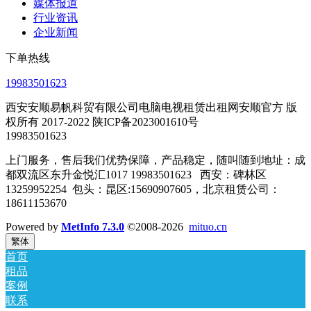
媒体报道
行业资讯
企业新闻
下单热线
19983501623
西安安顺易帆科贸有限公司电脑电视租赁出租网安顺官方 版
权所有 2017-2022 陕ICP备2023001610号
19983501623
上门服务，售后我们优势保障，产品稳定，随叫随到地址：成
都双流区东升金悦汇1017 19983501623 西安：碑林区
13259952254 包头：昆区:15690907605，北京租赁公司：
18611153670
Powered by
MetInfo 7.3.0
©2008-2026
mituo.cn
繁体
首页
租品
案例
联系