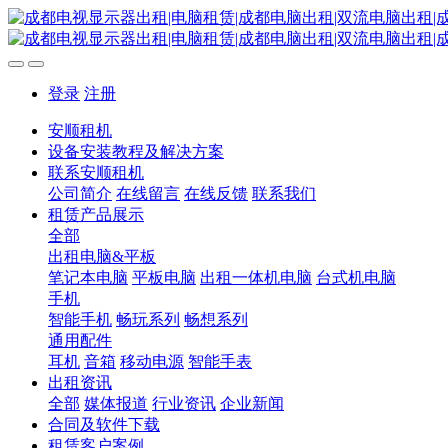
登录
注册
安顺租机
设备安装教程及解决方案
联系安顺租机
公司简介
在线留言
在线反馈
联系我们
租赁产品展示
全部
出租电脑&平板
笔记本电脑
平板电脑
出租一体机电脑
台式机电脑
手机
智能手机
畅玩系列
畅想系列
通用配件
耳机
音箱
移动电源
智能手表
出租资讯
全部
媒体报道
行业资讯
企业新闻
合同及软件下载
租赁客户案例